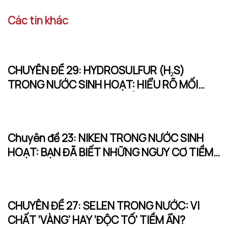
Các tin khác
CHUYÊN ĐỀ 29: HYDROSULFUR (H₂S)
TRONG NƯỚC SINH HOẠT: HIỂU RÕ MỐI
NGUY TỪ MÙI TRỨNG THỐI
Chuyên đề 23: NIKEN TRONG NƯỚC SINH
HOẠT: BẠN ĐÃ BIẾT NHỮNG NGUY CƠ TIỀM
ẨN NÀY CHƯA?
CHUYÊN ĐỀ 27: SELEN TRONG NƯỚC: VI
CHẤT ‘VÀNG’ HAY ‘ĐỘC TỐ’ TIỀM ẨN?