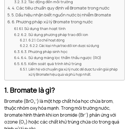
3.2. Tác động đến môi trường
4. Các tiêu chuẩn quy định về Bromate trong nước
5. Dấu hiệu nhận biết nguồn nước bị nhiễm Bromate
6. Phương pháp xử lý Bromate trong nước
6.1. Sử dụng than hoạt tính
6.2. Sử dụng phương pháp trao đổi ion
6.2.1. Cơ chế hoạt động
6.2.2. Các loại nhựa trao đổi ion được sử dụng
6.3. Phương pháp sinh học
6.4. Sử dụng màng lọc thẩm thấu ngược (RO)
6.5. Kiểm soát quá trình khử trùng
Liên hệ với chuyên gia xử lý nước để được tư vấn giải pháp
xử lý Bromate hiệu quả và phù hợp nhất.
1. Bromate là gì?
Bromate (BrO₃⁻) là một hợp chất hóa học chứa brom,
thuộc nhóm oxy hóa mạnh. Trong môi trường nước,
bromate hình thành khi ion bromide (Br⁻) phản ứng với
ozone (O₃) hoặc các chất khử trùng chứa clo trong quá
trình xử lý nước.