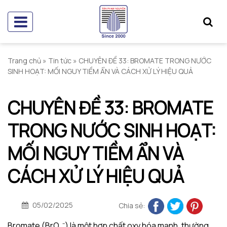
Trang chủ
»
Tin tức
»
CHUYÊN ĐỀ 33: BROMATE TRONG NƯỚC
SINH HOẠT: MỐI NGUY TIỀM ẨN VÀ CÁCH XỬ LÝ HIỆU QUẢ
CHUYÊN ĐỀ 33: BROMATE
TRONG NƯỚC SINH HOẠT:
MỐI NGUY TIỀM ẨN VÀ
CÁCH XỬ LÝ HIỆU QUẢ
05/02/2025
Chia sẻ:
Bromate (BrO₃⁻) là một hợp chất oxy hóa mạnh, thường