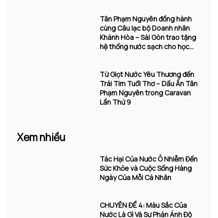
Khánh Hòa
Tân Phạm Nguyên đồng hành
cùng Câu lạc bộ Doanh nhân
Khánh Hòa – Sài Gòn trao tặng
hệ thống nước sạch cho học
sinh Trường Tiểu học Vĩnh
Trường
Từ Giọt Nước Yêu Thương đến
Trái Tim Tuổi Thơ – Dấu Ấn Tân
Phạm Nguyên trong Caravan
Lần Thứ 9
Xem nhiều
Tác Hại Của Nước Ô Nhiễm Đến
Sức Khỏe và Cuộc Sống Hàng
Ngày Của Mỗi Cá Nhân
CHUYÊN ĐỀ 4: Màu Sắc Của
Nước Là Gì Và Sự Phản Ánh Độ