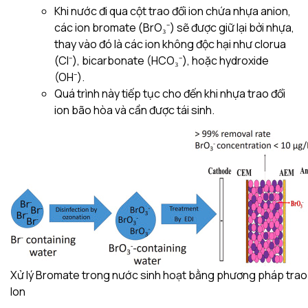
Khi nước đi qua cột trao đổi ion chứa nhựa anion,
các ion bromate (BrO₃⁻) sẽ được giữ lại bởi nhựa,
thay vào đó là các ion không độc hại như clorua
(Cl⁻), bicarbonate (HCO₃⁻), hoặc hydroxide
(OH⁻).
Quá trình này tiếp tục cho đến khi nhựa trao đổi
ion bão hòa và cần được tái sinh.
Xử lý Bromate trong nước sinh hoạt bằng phương pháp trao
Ion