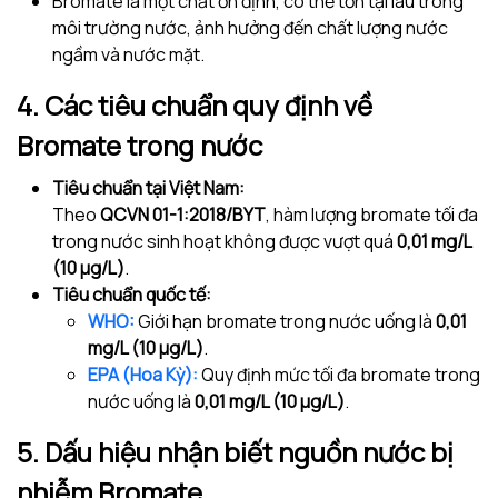
Bromate là một chất ổn định, có thể tồn tại lâu trong
môi trường nước, ảnh hưởng đến chất lượng nước
ngầm và nước mặt.
4. Các tiêu chuẩn quy định về
Bromate trong nước
Tiêu chuẩn tại Việt Nam:
Theo
QCVN 01-1:2018/BYT
, hàm lượng bromate tối đa
trong nước sinh hoạt không được vượt quá
0,01 mg/L
(10 µg/L)
.
Tiêu chuẩn quốc tế:
WHO:
Giới hạn bromate trong nước uống là
0,01
mg/L (10 µg/L)
.
EPA (Hoa Kỳ):
Quy định mức tối đa bromate trong
nước uống là
0,01 mg/L (10 µg/L)
.
5. Dấu hiệu nhận biết nguồn nước bị
nhiễm Bromate