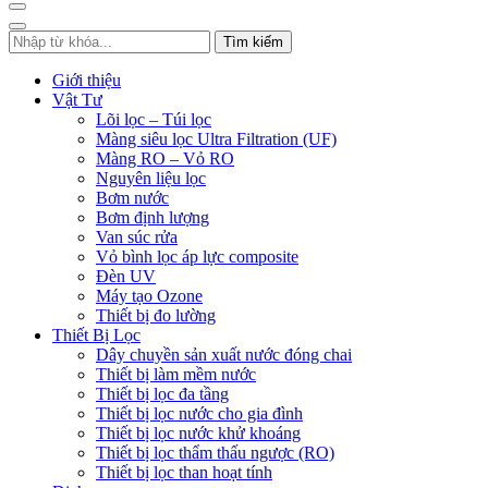
Tìm kiếm
Giới thiệu
Vật Tư
Lõi lọc – Túi lọc
Màng siêu lọc Ultra Filtration (UF)
Màng RO – Vỏ RO
Nguyên liệu lọc
Bơm nước
Bơm định lượng
Van súc rửa
Vỏ bình lọc áp lực composite
Đèn UV
Máy tạo Ozone
Thiết bị đo lường
Thiết Bị Lọc
Dây chuyền sản xuất nước đóng chai
Thiết bị làm mềm nước
Thiết bị lọc đa tầng
Thiết bị lọc nước cho gia đình
Thiết bị lọc nước khử khoáng
Thiết bị lọc thẩm thấu ngược (RO)
Thiết bị lọc than hoạt tính