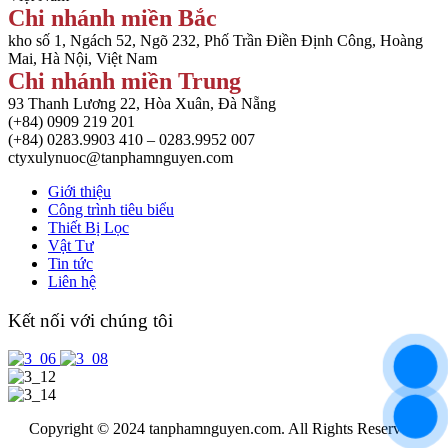
Chi nhánh miền Bắc
kho số 1, Ngách 52, Ngõ 232, Phố Trần Điền Định Công, Hoàng
Mai, Hà Nội, Việt Nam
Chi nhánh miền Trung
93 Thanh Lương 22, Hòa Xuân, Đà Nẵng
(+84) 0909 219 201
(+84) 0283.9903 410 – 0283.9952 007
ctyxulynuoc@tanphamnguyen.com
Giới thiệu
Công trình tiêu biểu
Thiết Bị Lọc
Vật Tư
Tin tức
Liên hệ
Kết nối với chúng tôi
Copyright © 2024 tanphamnguyen.com. All Rights Reserved.