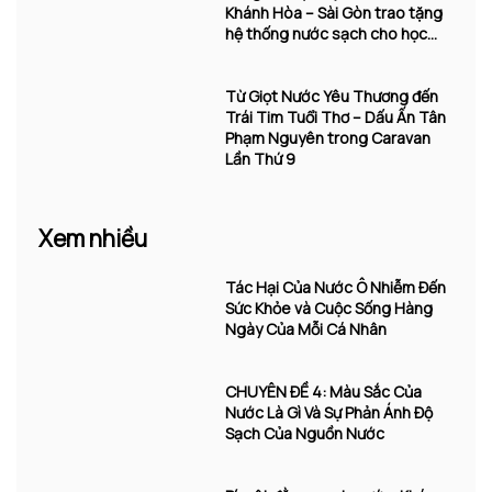
Khánh Hòa – Sài Gòn trao tặng
hệ thống nước sạch cho học
sinh Trường Tiểu học Vĩnh
Trường
Từ Giọt Nước Yêu Thương đến
Trái Tim Tuổi Thơ – Dấu Ấn Tân
Phạm Nguyên trong Caravan
Lần Thứ 9
Xem nhiều
Tác Hại Của Nước Ô Nhiễm Đến
Sức Khỏe và Cuộc Sống Hàng
Ngày Của Mỗi Cá Nhân
CHUYÊN ĐỀ 4: Màu Sắc Của
Nước Là Gì Và Sự Phản Ánh Độ
Sạch Của Nguồn Nước