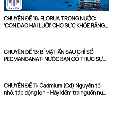
CHUYÊN ĐỀ 18: FLORUA TRONG NƯỚC:
‘CON DAO HAI LƯỠI’ CHO SỨC KHỎE RĂNG
MIỆNG?
CHUYÊN ĐỀ 13: BÍ MẬT ẨN SAU CHỈ SỐ
PECMANGANAT: NƯỚC BẠN CÓ THỰC SỰ
SẠCH?
CHUYÊN ĐỀ 11: Cadmium (Cd) Nguyên tố
nhỏ, tác động lớn – Hãy kiểm tra nguồn nước
của bạn ngay!