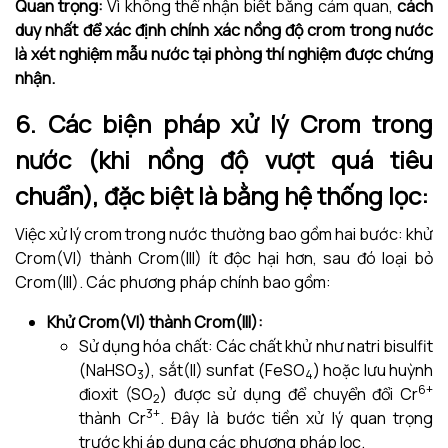
Quan trọng:
Vì không thể nhận biết bằng cảm quan,
cách
duy nhất để xác định chính xác nồng độ crom trong nước
là xét nghiệm mẫu nước tại phòng thí nghiệm được chứng
nhận.
6. Các biện pháp xử lý Crom trong
nước (khi nồng độ vượt quá tiêu
chuẩn), đặc biệt là bằng hệ thống lọc:
Việc xử lý crom trong nước thường bao gồm hai bước: khử
Crom(VI) thành Crom(III) ít độc hại hơn, sau đó loại bỏ
Crom(III). Các phương pháp chính bao gồm:
Khử Crom(VI) thành Crom(III):
Sử dụng hóa chất: Các chất khử như natri bisulfit
(NaHSO
), sắt(II) sunfat (FeSO
) hoặc lưu huỳnh
3
4
6+
đioxit (SO
) được sử dụng để chuyển đổi Cr
2
3+
thành Cr
. Đây là bước tiền xử lý quan trọng
trước khi áp dụng các phương pháp lọc.