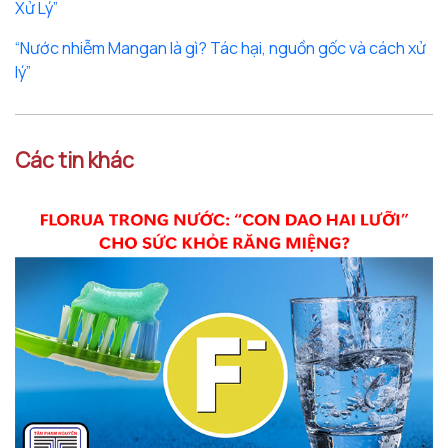
Xử Lý”
“Nước nhiễm Mangan là gì? Tác hại, nguồn gốc và cách xử
lý”
Các tin khác