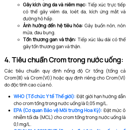
Gây kích ứng da và niêm mạc:
Tiếp xúc trực tiếp
có thể gây viêm da, loét da, kích ứng mắt và
đường hô hấp.
Ảnh hưởng đến hệ tiêu hóa:
Gây buồn nôn, nôn
mửa, đau bụng.
Tổn thương gan và thận:
Tiếp xúc lâu dài có thể
gây tổn thương gan và thận.
4. Tiêu chuẩn Crom trong nước uống:
Các tiêu chuẩn quy định nồng độ Cr tổng (tổng cả
Crom(III) và Crom(VI)) hoặc quy định riêng cho Crom(VI)
do độc tính cao của nó.
WHO (Tổ chức Y tế Thế giới):
Đặt giới hạn hướng dẫn
cho crom tổng trong nước uống là 0,05 mg/L.
EPA (Cơ quan Bảo vệ Môi trường Hoa Kỳ):
Đặt mức ô
nhiễm tối đa (MCL) cho crom tổng trong nước uống là
0,1 mg/L.