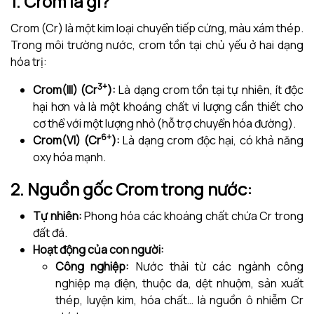
1. Crom là gì?
Crom (Cr) là một kim loại chuyển tiếp cứng, màu xám thép.
Trong môi trường nước, crom tồn tại chủ yếu ở hai dạng
hóa trị:
3+
Crom(III) (Cr
):
Là dạng crom tồn tại tự nhiên, ít độc
hại hơn và là một khoáng chất vi lượng cần thiết cho
cơ thể với một lượng nhỏ (hỗ trợ chuyển hóa đường).
6+
Crom(VI) (Cr
):
Là dạng crom độc hại, có khả năng
oxy hóa mạnh.
2. Nguồn gốc Crom trong nước:
Tự nhiên:
Phong hóa các khoáng chất chứa Cr trong
đất đá.
Hoạt động của con người:
Công nghiệp:
Nước thải từ các ngành công
nghiệp mạ điện, thuộc da, dệt nhuộm, sản xuất
thép, luyện kim, hóa chất… là nguồn ô nhiễm Cr