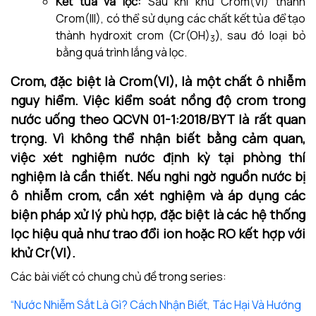
Kết tủa và lọc:
Sau khi khử Crom(VI) thành
Crom(III), có thể sử dụng các chất kết tủa để tạo
thành hydroxit crom (Cr(OH)
), sau đó loại bỏ
3
bằng quá trình lắng và lọc.
Crom, đặc biệt là Crom(VI), là một chất ô nhiễm
nguy hiểm. Việc kiểm soát nồng độ crom trong
nước uống theo QCVN 01-1:2018/BYT là rất quan
trọng. Vì không thể nhận biết bằng cảm quan,
việc xét nghiệm nước định kỳ tại phòng thí
nghiệm là cần thiết. Nếu nghi ngờ nguồn nước bị
ô nhiễm crom, cần xét nghiệm và áp dụng các
biện pháp xử lý phù hợp, đặc biệt là các hệ thống
lọc hiệu quả như trao đổi ion hoặc RO kết hợp với
khử Cr(VI).
Các bài viết có chung chủ đề trong series:
“Nước Nhiễm Sắt Là Gì? Cách Nhận Biết, Tác Hại Và Hướng