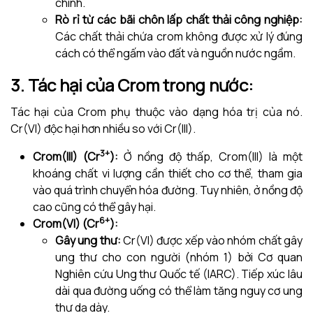
chính.
Rò rỉ từ các bãi chôn lấp chất thải công nghiệp:
Các chất thải chứa crom không được xử lý đúng
cách có thể ngấm vào đất và nguồn nước ngầm.
3. Tác hại của Crom trong nước:
Tác hại của Crom phụ thuộc vào dạng hóa trị của nó.
Cr(VI) độc hại hơn nhiều so với Cr(III).
3+
Crom(III) (Cr
):
Ở nồng độ thấp, Crom(III) là một
khoáng chất vi lượng cần thiết cho cơ thể, tham gia
vào quá trình chuyển hóa đường. Tuy nhiên, ở nồng độ
cao cũng có thể gây hại.
6+
Crom(VI) (Cr
):
Gây ung thư:
Cr(VI) được xếp vào nhóm chất gây
ung thư cho con người (nhóm 1) bởi Cơ quan
Nghiên cứu Ung thư Quốc tế (IARC). Tiếp xúc lâu
dài qua đường uống có thể làm tăng nguy cơ ung
thư dạ dày.