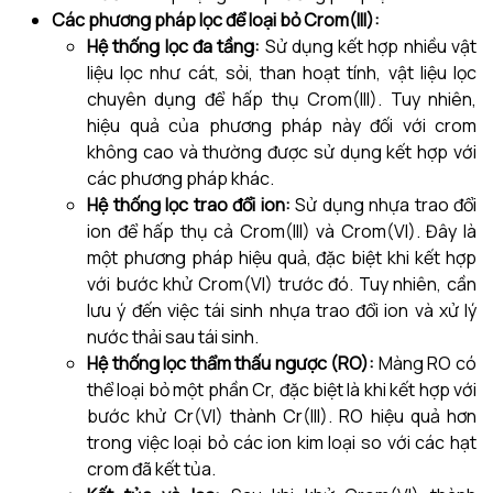
Các phương pháp lọc để loại bỏ Crom(III):
Hệ thống lọc đa tầng:
Sử dụng kết hợp nhiều vật
liệu lọc như cát, sỏi, than hoạt tính, vật liệu lọc
chuyên dụng để hấp thụ Crom(III). Tuy nhiên,
hiệu quả của phương pháp này đối với crom
không cao và thường được sử dụng kết hợp với
các phương pháp khác.
Hệ thống lọc trao đổi ion:
Sử dụng nhựa trao đổi
ion để hấp thụ cả Crom(III) và Crom(VI). Đây là
một phương pháp hiệu quả, đặc biệt khi kết hợp
với bước khử Crom(VI) trước đó. Tuy nhiên, cần
lưu ý đến việc tái sinh nhựa trao đổi ion và xử lý
nước thải sau tái sinh.
Hệ thống lọc thẩm thấu ngược (RO):
Màng RO có
thể loại bỏ một phần Cr, đặc biệt là khi kết hợp với
bước khử Cr(VI) thành Cr(III). RO hiệu quả hơn
trong việc loại bỏ các ion kim loại so với các hạt
crom đã kết tủa.