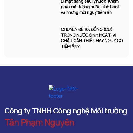
Bí mật đằng sau ly nước: Khám
phá chất lượng nước sinh hoạt
và những mối nguy tiềm ẩn
CHUYÊN ĐỀ 16: ĐỒNG (CU)
TRONG NƯỚC SINH HOẠT: VI
CHẤT CẦN THIẾT HAY NGUY CƠ
TIỀM ẨN?
Công ty TNHH Công nghệ Môi trường
Tân Phạm Nguyên