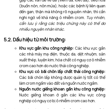
gặp các vấn đề về da (viêm da, loét da), tiêu hóa
(buồn nôn, nôn mửa), hoặc các bệnh lý liên quan
đến gan, thận mà không rõ nguyên nhân, thì cần
nghi ngờ về khả năng ô nhiễm crom.
Tuy nhiên,
cần lưu ý rằng các triệu chứng này có thể do
nhiều nguyên nhân khác.
5.2. Dấu hiệu từ môi trường:
Khu vực gần khu công nghiệp:
Các khu vực gần
các nhà máy mạ điện, thuộc da, dệt nhuộm, sản
xuất thép, luyện kim, hóa chất có nguy cơ ô nhiễm
crom cao hơn do nước thải công nghiệp.
Khu vực có bãi chôn lấp chất thải công nghiệp:
Các bãi chôn lấp không được quản lý tốt có thể
làm crom ngấm vào đất và nguồn nước ngầm.
Nguồn nước giếng khoan gần khu công nghiệp:
Nước giếng khoan ở gần các khu vực công
nghiệp có nguy cơ bị ô nhiễm crom cao hơn.