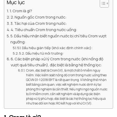
Mục lục
1. Crom là gì?
2. Nguồn gốc Crom trong nước:
3. Tác hại của Crom trong nước:
4. Tiêu chuẩn Crom trong nước uống:
5. Dấu hiệu nhận biết nguồn nước bị chỉ tiêu Crom vượt
ngưỡng:
5.1. Dấu hiệu gián tiếp (khó xác định chính xác):
5.2. Dấu hiệu từ môi trường:
6. Các biện pháp xử lý Crom trong nước (khi nồng độ
vượt quá tiêu chuẩn), đặc biệt là bằng hệ thống lọc:
Crom, đặc biệt là Crom(VI), là một chất ô nhiễm nguy
hiểm. Việc kiểm soát nồng độ crom trong nước uống theo
QCVN 01-1:2018/BYT là rất quan trọng. Vì không thể nhận
biết bằng cảm quan, việc xét nghiệm nước định kỳ tại
phòng thí nghiệm là cần thiết. Nếu nghi ngờ nguồn nước
bị ô nhiễm crom, cần xét nghiệm và áp dụng các biện
pháp xử lý phù hợp, đặc biệt là các hệ thống lọc hiệu quả
như trao đổi ion hoặc RO kết hợp với khử Cr(VI).