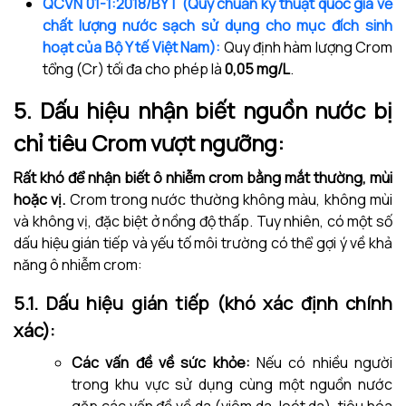
QCVN 01-1:2018/BYT (Quy chuẩn kỹ thuật quốc gia về
chất lượng nước sạch sử dụng cho mục đích sinh
hoạt của Bộ Y tế Việt Nam):
Quy định hàm lượng Crom
tổng (Cr) tối đa cho phép là
0,05 mg/L
.
5. Dấu hiệu nhận biết nguồn nước bị
chỉ tiêu Crom vượt ngưỡng:
Rất khó để nhận biết ô nhiễm crom bằng mắt thường, mùi
hoặc vị.
Crom trong nước thường không màu, không mùi
và không vị, đặc biệt ở nồng độ thấp. Tuy nhiên, có một số
dấu hiệu gián tiếp và yếu tố môi trường có thể gợi ý về khả
năng ô nhiễm crom:
5.1. Dấu hiệu gián tiếp (khó xác định chính
xác):
Các vấn đề về sức khỏe:
Nếu có nhiều người
trong khu vực sử dụng cùng một nguồn nước