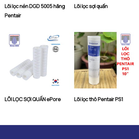
Lõi lọc nén DGD 5005 hãng
Lõi lọc sợi quấn
Pentair
LÕI LỌC SỢI QUẤN ePore
Lõi lọc thô Pentair PS1