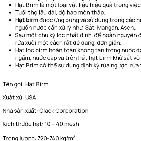
Hạt Brim là một loại vật liệu hiệu quả trong vi
Tuổi thọ lâu dài, độ hao mòn thấp.
Hạt birm
được ứng dụng và sử dụng trong các hệ
nguồn nước cần xử lý như Sắt, Mangan, Asen…
Sau một chu kỳ lọc nhất định, để hoàn nguyên đư
rửa xuôi một cách rất dễ dàng, đơn giản.
Hạt lọc birm hoàn toàn không tan trong nước do
ngầm, nước cấp và trên hết hạt birm khử sắt vô
Hạt Brim có thể sử dụng định kỳ rửa ngược, rửa
Tên gọi: Hạt Birm
Xuất xứ: USA
Nhà sản xuất: Clack Corporation
Kích thước hạt: 10 – 40 mesh
3
Trọng lượng: 720-740 kg/m