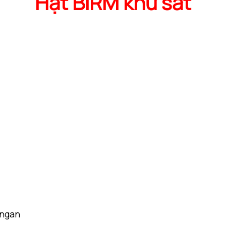
Hạt BIRM khử sắt
angan