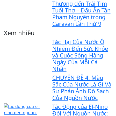
Thương đến Trái Tim
Tuổi Thơ – Dấu Ấn Tân
Phạm Nguyên trong
Caravan Lần Thứ 9
Xem nhiều
Tác Hại Của Nước Ô
Nhiễm Đến Sức Khỏe
và Cuộc Sống Hàng
Ngày Của Mỗi Cá
Nhân
CHUYÊN ĐỀ 4: Màu
Sắc Của Nước Là Gì Và
Sự Phản Ánh Độ Sạch
Của Nguồn Nước
Tác Động của El-Nino
Đối Với Nguồn Nước: