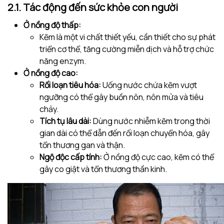
2.1. Tác động đến sức khỏe con người
Ở nồng độ thấp:
Kẽm là một vi chất thiết yếu, cần thiết cho sự phát
triển cơ thể, tăng cường miễn dịch và hỗ trợ chức
năng enzym.
Ở nồng độ cao:
Rối loạn tiêu hóa:
Uống nước chứa kẽm vượt
ngưỡng có thể gây buồn nôn, nôn mửa và tiêu
chảy.
Tích tụ lâu dài:
Dùng nước nhiễm kẽm trong thời
gian dài có thể dẫn đến rối loạn chuyển hóa, gây
tổn thương gan và thận.
Ngộ độc cấp tính:
Ở nồng độ cực cao, kẽm có thể
gây co giật và tổn thương thần kinh.