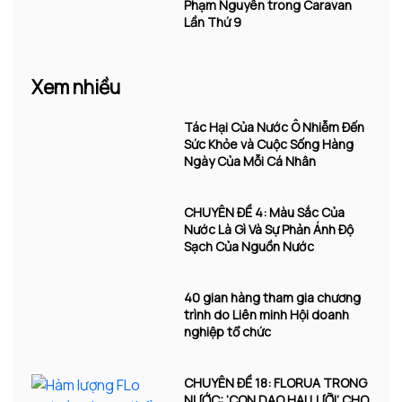
Phạm Nguyên trong Caravan
Lần Thứ 9
Xem nhiều
Tác Hại Của Nước Ô Nhiễm Đến
Sức Khỏe và Cuộc Sống Hàng
Ngày Của Mỗi Cá Nhân
CHUYÊN ĐỀ 4: Màu Sắc Của
Nước Là Gì Và Sự Phản Ánh Độ
Sạch Của Nguồn Nước
40 gian hàng tham gia chương
trình do Liên minh Hội doanh
nghiệp tổ chức
CHUYÊN ĐỀ 18: FLORUA TRONG
NƯỚC: ‘CON DAO HAI LƯỠI’ CHO