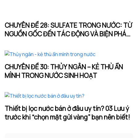
CHUYÊN ĐỀ 28: SULFATE TRONG NƯỚC: TỪ
NGUỒN GỐC ĐẾN TÁC ĐỘNG VÀ BIỆN PHÁP
XỬ LÝ HIỆU QUẢ
CHUYÊN ĐỀ 30: THỦY NGÂN – KẺ THÙ ẨN
MÌNH TRONG NƯỚC SINH HOẠT
Thiết bị lọc nước bán ở đâu uy tín? 03 Lưu ý
trước khi “chọn mặt gửi vàng” bạn nên biết!