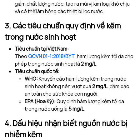
giảm chất lượng nước, tạo ra mùi vị kim loại khó chịu
và có thể làm hỏng các thiết bị lọc nước.
3. Các tiêu chuẩn quy định về kẽm
trong nước sinh hoạt
Tiêu chuẩn tại Việt Nam:
Theo
QCVN 01-1:2018/BYT
, hàm lượng kẽm tối đa cho
phép trong nước sinh hoạt là
2 mg/L
.
Tiêu chuẩn quốc tế:
WHO:
Khuyến cáo hàm lượng kẽm trong nước
sinh hoạt không nên vượt quá
2 mg/L
, đảm bảo
an toàn cho sức khỏe con người.
EPA (Hoa Kỳ):
Quy định hàm lượng kẽm tối đa
trong nước uống là
5 mg/L
.
4. Dấu hiệu nhận biết nguồn nước bị
nhiễm kẽm