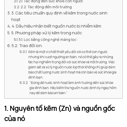
2.1. Tác động đến sức khỏe con người
2.2. Tác động đến môi trường
3. Các tiêu chuẩn quy định về kẽm trong nước sinh
hoạt
4. Dấu hiệu nhận biết nguồn nước bị nhiễm kẽm
5. Phương pháp xử lý kẽm trong nước
5.1. Lọc bằng công nghệ màng lọc:
5.2. Trao đổi ion:
Kẽm là một vi chất thiết yếu đối với cơ thể con người,
nhưng khi vượt ngưỡng an toàn, nó có thể gây ra những
tác hại nghiêm trọng đối với sức khỏe và môi trường. Việc
giám sát và xử lý nguồn nước kịp thời không chỉ giúp đảm
bảo chất lượng nước sinh hoạt mà còn bảo vệ sức khỏe gia
đình bạn.
“Đừng để nước sinh hoạt làm ảnh hưởng đến sức khỏe
gia đình bạn. Hãy kiểm tra nguồn nước định kỳ ngay hôm
nay để đảm bảo an toàn.”
1. Nguyên tố kẽm (Zn) và nguồn gốc
của nó