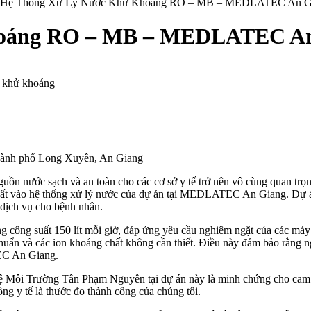
Hệ Thống Xử Lý Nước Khử Khoáng RO – MB – MEDLATEC An G
hoáng RO – MB – MEDLATEC An
ớc khử khoáng
hành phố Long Xuyên, An Giang
ấp nguồn nước sạch và an toàn cho các cơ sở y tế trở nên vô cùng q
nhất vào hệ thống xử lý nước của dự án tại MEDLATEC An Giang. Dự á
 dịch vụ cho bệnh nhân.
g công suất 150 lít mỗi giờ, đáp ứng yêu cầu nghiêm ngặt của các m
khuẩn và các ion khoáng chất không cần thiết. Điều này đảm bảo rằng n
TEC An Giang.
i Trường Tân Phạm Nguyên tại dự án này là minh chứng cho cam kết
ng y tế là thước đo thành công của chúng tôi.