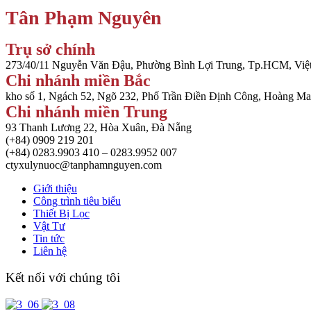
Tân Phạm Nguyên
Trụ sở chính
273/40/11 Nguyễn Văn Đậu, Phường Bình Lợi Trung, Tp.HCM, Vi
Chi nhánh miền Bắc
kho số 1, Ngách 52, Ngõ 232, Phố Trần Điền Định Công, Hoàng Ma
Chi nhánh miền Trung
93 Thanh Lương 22, Hòa Xuân, Đà Nẵng
(+84) 0909 219 201
(+84) 0283.9903 410 – 0283.9952 007
ctyxulynuoc@tanphamnguyen.com
Giới thiệu
Công trình tiêu biểu
Thiết Bị Lọc
Vật Tư
Tin tức
Liên hệ
Kết nối với chúng tôi