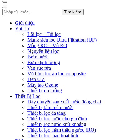
Tìm kiếm
Giới thiệu
Vật Tư
Lõi lọc – Túi lọc
Màng siêu lọc Ultra Filtration (UF)
Màng RO – Vỏ RO
Nguyên liệu lọc
Bơm nước
Bơm định lượng
Van súc rửa
Vỏ bình lọc áp lực composite
Đèn UV
Máy tạo Ozone
Thiết bị đo lường
Thiết Bị Lọc
Dây chuyền sản xuất nước đóng chai
Thiết bị làm mềm nước
Thiết bị lọc đa tầng
Thiết bị lọc nước cho gia đình
Thiết bị lọc nước khử khoáng
Thiết bị lọc thẩm thấu ngược (RO)
Thiết bị lọc than hoạt tính