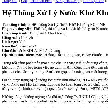
Trang chủ
»
Công trình tiêu biểu
»
Xử lý nước cấp
»
Lĩnh vực Y tế
»
Hệ Thống Xử Lý Nước Khử K
Tên công trình:
2 Hệ Thống Xử Lý Nước Khử Khoáng RO – MB
Phạm vi công việc:
Thiết kế, thi công và lắp đặt hệ thống xử lý nư
Loại công trình:
Xử lý nước khử khoáng
Công suất:
150 L/h
Lĩnh vực:
Y tế
Năm thực hiện:
2022
Chủ đầu tư:
MEDLATEC An Giang
Địa điểm thực hiện:
796/1 đường Trần Hưng Đạo, P. Mỹ Phước, T
Trong bối cảnh phát triển mạnh mẽ của lĩnh vực y tế, việc cung c
không ngừng nỗ lực trong việc áp dụng những công nghệ tiên tiến 
phục vụ cho các quy trình y tế mà còn góp phần nâng cao chất lượng
Dự án được trang bị hệ thống lọc nước khử khoáng RO – MB với tổn
và khử khoáng MB tiên tiến, giúp loại bỏ hoàn toàn các tạp chất, vi 
nâng cao độ chính xác và hiệu quả của các xét nghiệm tại MEDLA
Những nỗ lực không ngừng của đội ngũ Công Ty TNHH Công Nghệ Mô
pháp tối ưu và bền vững nhất. Sự hài lòng của khách hàng và cộng đồ