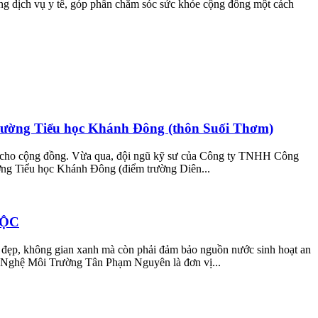
ợng dịch vụ y tế, góp phần chăm sóc sức khỏe cộng đồng một cách
Trường Tiểu học Khánh Đông (thôn Suối Thơm)
lại cho cộng đồng. Vừa qua, đội ngũ kỹ sư của Công ty TNHH Công
ờng Tiểu học Khánh Đông (điểm trường Diên...
LỘC
úc đẹp, không gian xanh mà còn phải đảm bảo nguồn nước sinh hoạt an
g Nghệ Môi Trường Tân Phạm Nguyên là đơn vị...