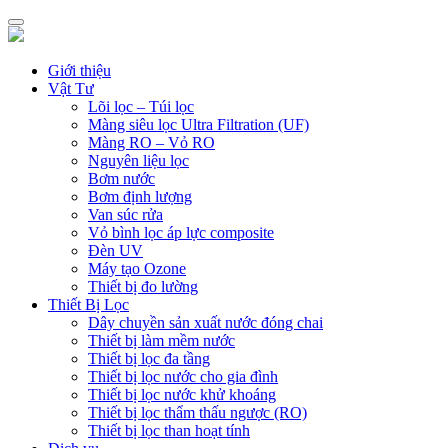
Giới thiệu
Vật Tư
Lõi lọc – Túi lọc
Màng siêu lọc Ultra Filtration (UF)
Màng RO – Vỏ RO
Nguyên liệu lọc
Bơm nước
Bơm định lượng
Van súc rửa
Vỏ bình lọc áp lực composite
Đèn UV
Máy tạo Ozone
Thiết bị đo lường
Thiết Bị Lọc
Dây chuyền sản xuất nước đóng chai
Thiết bị làm mềm nước
Thiết bị lọc đa tầng
Thiết bị lọc nước cho gia đình
Thiết bị lọc nước khử khoáng
Thiết bị lọc thẩm thấu ngược (RO)
Thiết bị lọc than hoạt tính