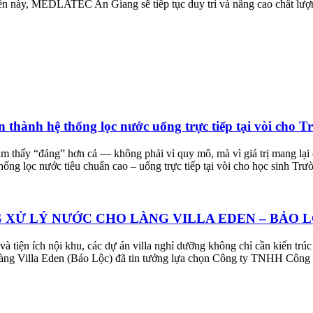
 tiến này, MEDLATEC An Giang sẽ tiếp tục duy trì và nâng cao chất lư
hành hệ thống lọc nước uống trực tiếp tại vòi cho 
cảm thấy “đáng” hơn cả — không phải vì quy mô, mà vì giá trị mang 
g lọc nước tiêu chuẩn cao – uống trực tiếp tại vòi cho học sinh Trư
XỬ LÝ NƯỚC CHO LÀNG VILLA EDEN – BẢO 
à tiện ích nội khu, các dự án villa nghỉ dưỡng không chỉ cần kiến tr
lý làng Villa Eden (Bảo Lộc) đã tin tưởng lựa chọn Công ty TNHH Côn