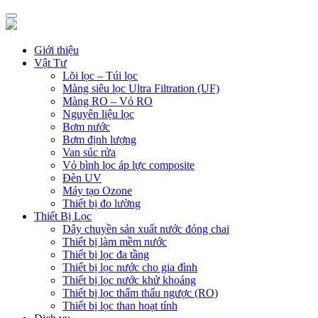
Giới thiệu
Vật Tư
Lõi lọc – Túi lọc
Màng siêu lọc Ultra Filtration (UF)
Màng RO – Vỏ RO
Nguyên liệu lọc
Bơm nước
Bơm định lượng
Van súc rửa
Vỏ bình lọc áp lực composite
Đèn UV
Máy tạo Ozone
Thiết bị đo lường
Thiết Bị Lọc
Dây chuyền sản xuất nước đóng chai
Thiết bị làm mềm nước
Thiết bị lọc đa tầng
Thiết bị lọc nước cho gia đình
Thiết bị lọc nước khử khoáng
Thiết bị lọc thẩm thấu ngược (RO)
Thiết bị lọc than hoạt tính