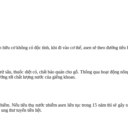
en hữu cơ không có độc tính, khi đi vào cơ thể, asen sẽ theo đường tiêu
ừ sâu, thuốc diệt cỏ, chất bảo quản cho gỗ. Thông qua hoạt động nông n
ởng tới chất lượng nước của giếng khoan.
 hiểm. Nếu tiêu thụ nước nhiễm asen liên tục trong 15 năm thì sẽ gây 
ung thư tuyến tiền liệt.