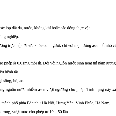
các lớp đất đá, nước, không khí hoặc các động thực vật.
ông nghiệp.
ởng trực tiếp tới sức khỏe con người, chỉ với một lượng asen rất nhỏ c
 phép là 0.01mg mỗi lít. Đối với nguồn nước sinh hoạt thì hàm lượng
ều bệnh tật.
i sông, hồ, ao.
ụng nguồn nước nhiễm asen vượt ngưỡng cho phép. Tình trạng này xảy
n, thành phố phía Bắc như Hà Nội, Hưng Yên, Vĩnh Phúc, Hà Nam,…
trọng, vượt mức cho phép từ 10 – 50 lần.