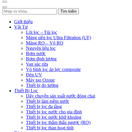
Tìm kiếm
Giới thiệu
Vật Tư
Lõi lọc – Túi lọc
Màng siêu lọc Ultra Filtration (UF)
Màng RO – Vỏ RO
Nguyên liệu lọc
Bơm nước
Bơm định lượng
Van súc rửa
Vỏ bình lọc áp lực composite
Đèn UV
Máy tạo Ozone
Thiết bị đo lường
Thiết Bị Lọc
Dây chuyền sản xuất nước đóng chai
Thiết bị làm mềm nước
Thiết bị lọc đa tầng
Thiết bị lọc nước cho gia đình
Thiết bị lọc nước khử khoáng
Thiết bị lọc thẩm thấu ngược (RO)
Thiết bị lọc than hoạt tính