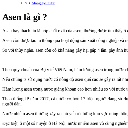
Màng lọc nước
Asen là gì ?
Asen hay thạch tín là hợp chất oxit của asen, thường được tìm thấy ở 
Asen còn được tạo ra thông qua hoạt động sản xuất công nghiệp và n
So với thủy ngân, asen còn có khả năng gây hại gấp 4 lần, gây ảnh hư
Theo quy chuẩn của Bộ y tế Việt Nam, hàm lượng asen trong nước cho
Nếu chúng ta sử dụng nước có nồng độ asen quá cao sẽ gây ra rất nhi
Hàm lượng asen trong nước giếng khoan cao hơn nhiều so với nước tạ
Theo thống kê năm 2017, cả nước có hơn 17 triệu người đang sử d
người dân.
Nước nhiễm asen thường xảy ra chủ yếu ở những khu vực nông thô
Đặc biệt, ở một số huyện ở Hà Nội, nước nhiễm asen vô cùng nghiêm 