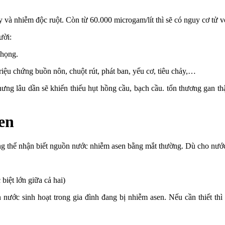
ày và nhiễm độc ruột. Còn từ 60.000 microgam/lít thì sẽ có nguy cơ tử v
ười:
 họng.
triệu chứng buồn nôn, chuột rút, phát ban, yếu cơ, tiêu chảy,…
ưng lâu dần sẽ khiến thiếu hụt hồng cầu, bạch cầu. tổn thương gan thậ
en
 thể nhận biết nguồn nước nhiễm asen bằng mắt thường. Dù cho nước c
biệt lớn giữa cả hai)
nước sinh hoạt trong gia đình đang bị nhiễm asen. Nếu cần thiết th