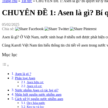
Trang chủ
»
Tin tức
»
CHUYÊN ĐỀ 1: Asen là gì? Bí quyết xử lý hiệ
CHUYÊN ĐỀ 1: Asen là gì? Bí qu
05/02/2025
Chia sẻ:
Asen là gì? Ở Việt Nam, nước sinh hoạt ở nhiều nơi được phát hiện c
Cùng Karofi Việt Nam tìm hiểu thông tin chi tiết về asen trong nước 
Mục lục
Asen là gì ?
Phân loại Asen
Asen hữu cơ:
Asen vô cơ:
Nước nhiễm Asen có tác hại gì?
Nhận biết nguồn nước nhiễm asen
Cách xử lý nguồn nước nhiễm asen
Oxy hóa nước
Keo tụ và lọc