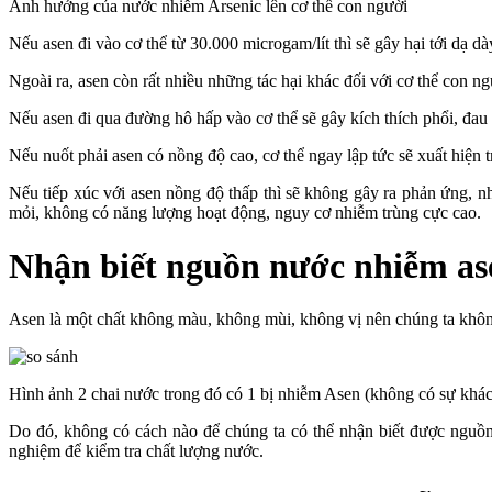
Ảnh hưởng của nước nhiễm Arsenic lên cơ thể con người
Nếu asen đi vào cơ thể từ 30.000 microgam/lít thì sẽ gây hại tới dạ d
Ngoài ra, asen còn rất nhiều những tác hại khác đối với cơ thể con ng
Nếu asen đi qua đường hô hấp vào cơ thể sẽ gây kích thích phổi, đau
Nếu nuốt phải asen có nồng độ cao, cơ thể ngay lập tức sẽ xuất hiện 
Nếu tiếp xúc với asen nồng độ thấp thì sẽ không gây ra phản ứng, nh
mỏi, không có năng lượng hoạt động, nguy cơ nhiễm trùng cực cao.
Nhận biết nguồn nước nhiễm as
Asen là một chất không màu, không mùi, không vị nên chúng ta không
Hình ảnh 2 chai nước trong đó có 1 bị nhiễm Asen (không có sự khác 
Do đó, không có cách nào để chúng ta có thể nhận biết được nguồn 
nghiệm để kiểm tra chất lượng nước.